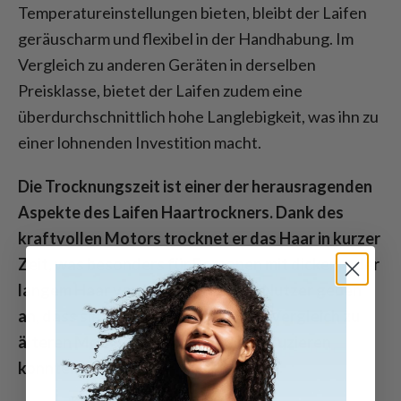
Temperatureinstellungen bieten, bleibt der Laifen
geräuscharm und flexibel in der Handhabung. Im
Vergleich zu anderen Geräten in derselben
Preisklasse, bietet der Laifen zudem eine
überdurchschnittlich hohe Langlebigkeit, was ihn zu
einer lohnenden Investition macht.
Die Trocknungszeit ist einer der herausragenden
Aspekte des Laifen Haartrockners. Dank des
kraftvollen Motors trocknet er das Haar in kurzer
Zeit, was besonders für Personen mit dickem oder
langem Haar von Vorteil ist. Viele Nutzer geben
an, dass sie ihre Trocknungszeit im Vergleich zu
älteren Modellen um bis zu 50 % reduzieren
konnten.