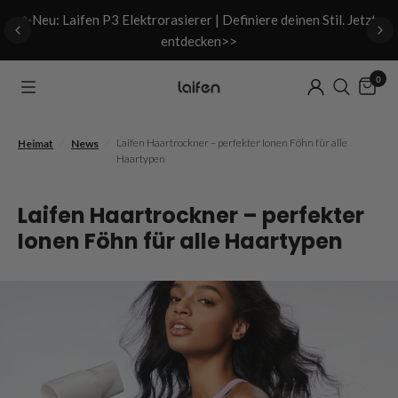
 &
✨Neu: Laifen P3 Elektrorasierer | Definiere deinen Stil. Jetzt
entdecken>>
0
/
/
Laifen Haartrockner – perfekter Ionen Föhn für alle
Heimat
News
Haartypen
Laifen Haartrockner – perfekter
Ionen Föhn für alle Haartypen