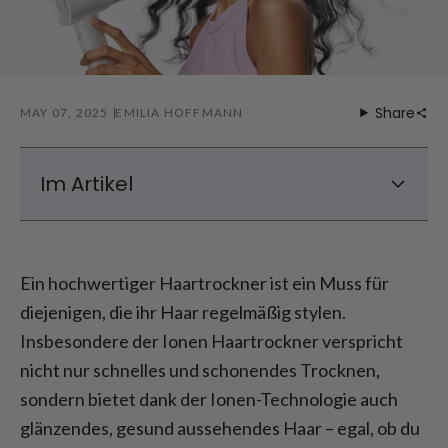
Share
MAY 07, 2025
EMILIA HOFFMANN
Im Artikel
Was macht den Laifen Haartrockner so
besonders?
Ein hochwertiger Haartrockner ist ein Muss für
Laifen Haartrockner Test – Wie gut ist er
diejenigen, die ihr Haar regelmäßig stylen.
wirklich?
Insbesondere der Ionen Haartrockner verspricht
Erfahrungen mit unterschiedlichen
Haartypen
nicht nur schnelles und schonendes Trocknen,
Perfektes Styling – Laifen Haartrockner für
sondern bietet dank der Ionen-Technologie auch
Locken
glänzendes, gesund aussehendes Haar – egal, ob du